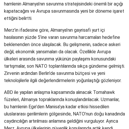
hamlenin Almanya’nın savunma stratejisindeki önemli bir açığı
kapatacağını ve Avrupa savunmasında yeni bir döneme işaret
ettiğini belirtti.
Merz’in ifadesine göre, Almanya’nın gayrisafi yurt içi
hasılasının yüzde 5’ine varan savunma harcamaları hedefine
beklenenden önce ulaşılacak. Bu gelişmenin, sadece askeri
değil, ekonomik yansımaları da olacak. Özellikle Avrupa
ülkeleri arasında savunma yükünün paylaşımı konusundaki
tartışmalar, son NATO toplantılarında sıkça gündeme gelmişti.
Zirvenin ardından Berlin’de savunma bütçesi ve yeni
teknolojilerle ilgili değerlendirmelerin yoğunlaştığı gözleniyor.
ABD ile yapılan anlaşma kapsamında alınacak Tomahawk
füzeleri, Almanya topraklarında konuşlandırılacak. Uzmanlar,
bu hamlenin Ege’den Manisa’ya kadar etkisi hissedilen
uluslararası gerilimlerin gölgesinde, NATO’nun doğu kanadında
caydırıcılığın artırılması anlamına geldiğini vurguluyor. Ayrıca
Merz, Avrupa ülkelerinin güvenlik konularında artık kendi