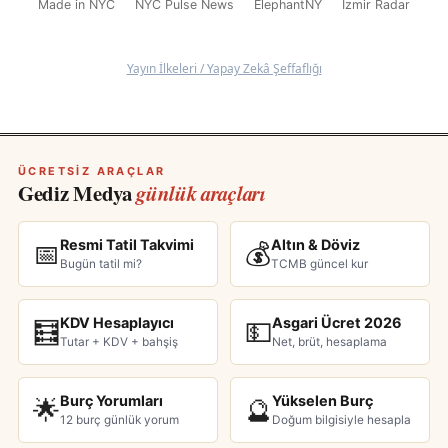
Made in NYC
NYC Pulse News
ElephantNY
İzmir Radar
Yayın İlkeleri / Yapay Zekâ Şeffaflığı
ÜCRETSIZ ARAÇLAR
Gediz Medya
günlük araçları
Resmi Tatil Takvimi
Altın & Döviz
📅
💰
Bugün tatil mi?
TCMB güncel kur
KDV Hesaplayıcı
Asgari Ücret 2026
🧮
💵
Tutar + KDV + bahşiş
Net, brüt, hesaplama
Burç Yorumları
Yükselen Burç
🌟
🔮
12 burç günlük yorum
Doğum bilgisiyle hesapla