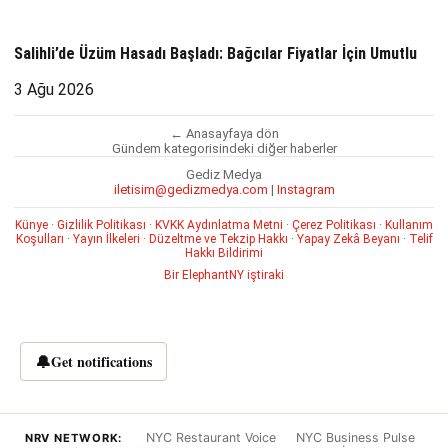
Salihli’de Üzüm Hasadı Başladı: Bağcılar Fiyatlar İçin Umutlu
3 Ağu 2026
← Anasayfaya dön
Gündem kategorisindeki diğer haberler
Gediz Medya
iletisim@gedizmedya.com
|
Instagram
Künye
·
Gizlilik Politikası
·
KVKK Aydınlatma Metni
·
Çerez Politikası
·
Kullanım
Koşulları
·
Yayın İlkeleri
·
Düzeltme ve Tekzip Hakkı
·
Yapay Zekâ Beyanı
·
Telif
Hakkı Bildirimi
Bir ElephantNY iştiraki
🔔
Get notifications
NYC Restaurant Voice
NYC Business Pulse
NRV NETWORK: