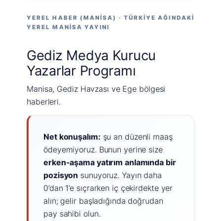
YEREL HABER (MANISA) · TÜRKIYE AĞINDAKI
YEREL MANISA YAYINI
Gediz Medya Kurucu
Yazarlar Programı
Manisa, Gediz Havzası ve Ege bölgesi
haberleri.
Net konuşalım:
şu an düzenli maaş
ödeyemiyoruz. Bunun yerine size
erken-aşama yatırım anlamında bir
pozisyon
sunuyoruz. Yayın daha
0’dan 1’e sıçrarken iç çekirdekte yer
alın; gelir başladığında doğrudan
pay sahibi olun.