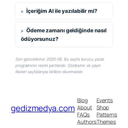
İçeriğim AI ile yazılabilir mi?
Ödeme zamanı geldiğinde nasıl
ödüyorsunuz?
Son güncelleme: 2026-05. Bu sayfa kurucu yazar
programının resmi şartlarıdır. Sözleşme ve yayın
ilkeleri sayfalarıyla birlikte okunmalıdır.
Blog
Events
gedizmedya.com
About
Shop
FAQs
Patterns
Authors
Themes