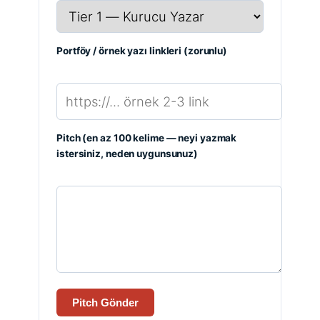
Portföy / örnek yazı linkleri (zorunlu)
Pitch (en az 100 kelime — neyi yazmak
istersiniz, neden uygunsunuz)
Pitch Gönder