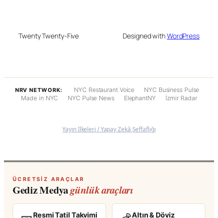
Twenty Twenty-Five
Designed with
WordPress
NYC Restaurant Voice
NYC Business Pulse
NRV NETWORK:
Made in NYC
NYC Pulse News
ElephantNY
İzmir Radar
Yayın İlkeleri / Yapay Zekâ Şeffaflığı
ÜCRETSIZ ARAÇLAR
Gediz Medya
günlük araçları
Resmi Tatil Takvimi
Altın & Döviz