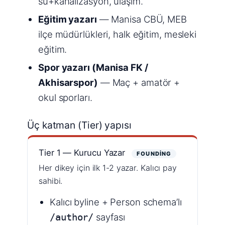
su+kanalizasyon, ulaşım.
Eğitim yazarı
— Manisa CBÜ, MEB
ilçe müdürlükleri, halk eğitim, mesleki
eğitim.
Spor yazarı (Manisa FK /
Akhisarspor)
— Maç + amatör +
okul sporları.
Üç katman (Tier) yapısı
Tier 1 — Kurucu Yazar
FOUNDING
Her dikey için ilk 1-2 yazar. Kalıcı pay
sahibi.
Kalıcı byline + Person schema’lı
sayfası
/author/