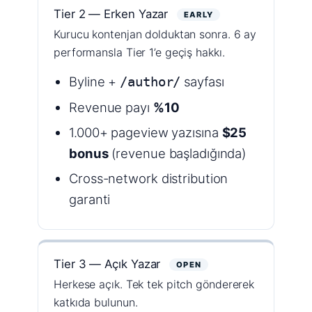
Tier 2 — Erken Yazar
EARLY
Kurucu kontenjan dolduktan sonra. 6 ay
performansla Tier 1’e geçiş hakkı.
Byline +
sayfası
/author/
Revenue payı
%10
1.000+ pageview yazısına
$25
bonus
(revenue başladığında)
Cross-network distribution
garanti
Tier 3 — Açık Yazar
OPEN
Herkese açık. Tek tek pitch göndererek
katkıda bulunun.