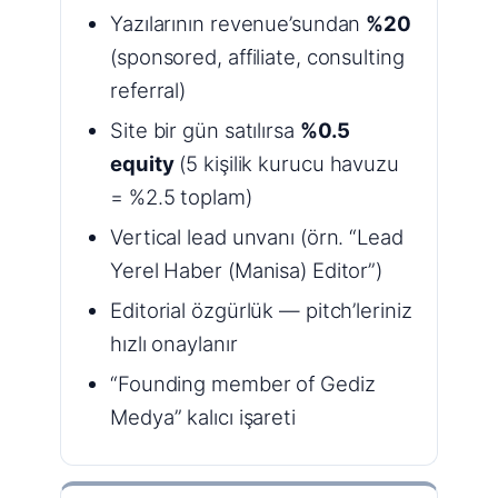
Yazılarının revenue’sundan
%20
(sponsored, affiliate, consulting
referral)
Site bir gün satılırsa
%0.5
equity
(5 kişilik kurucu havuzu
= %2.5 toplam)
Vertical lead unvanı (örn. “Lead
Yerel Haber (Manisa) Editor”)
Editorial özgürlük — pitch’leriniz
hızlı onaylanır
“Founding member of Gediz
Medya” kalıcı işareti