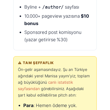
Byline +
sayfası
/author/
10.000+ pageview yazısına
$10
bonus
Sponsored post komisyonu
(yazar getirirse %30)
⚠️ TAM ŞEFFAFLIK
Ön-gelir aşamasındayız. Şu an Türkiye
ağındaki yerel Manisa yayını’yiz; toplam
ağ büyüklüğünü
canlı istatistik
sayfasından
görebilirsiniz. Aşağıdaki
şart kabul edilebilirse pitch atın:
Para
: Hemen ödeme yok.