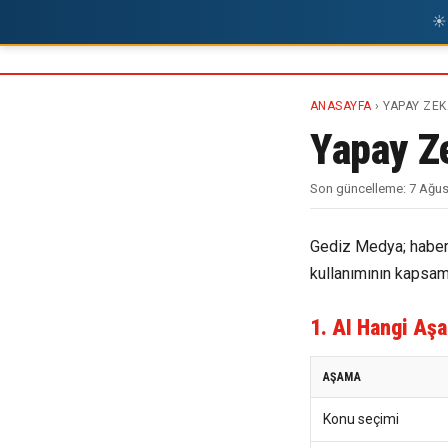
☀
ANASAYFA
› YAPAY ZEK
Yapay Z
Son güncelleme: 7 Ağu
Gediz Medya; haber ü
kullanımının kapsamı
1. AI Hangi Aşa
AŞAMA
Konu seçimi