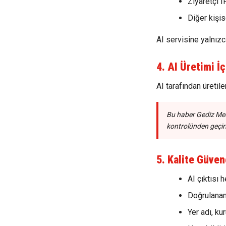
Ziyaretçi I
Diğer kişis
AI servisine yalnızc
4. AI Üretimi İ
AI tarafından üretil
Bu haber Gediz Med
kontrolünden geçiri
5. Kalite Güven
AI çıktısı 
Doğrulanam
Yer adı, kur