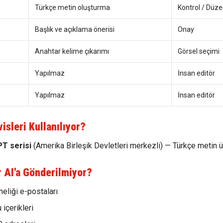
Türkçe metin oluşturma
Kontrol / Düz
Başlık ve açıklama önerisi
Onay
Anahtar kelime çıkarımı
Görsel seçimi
Yapılmaz
İnsan editör
Yapılmaz
İnsan editör
isleri Kullanılıyor?
T serisi
(Amerika Birleşik Devletleri merkezli) — Türkçe metin ür
r AI'a Gönderilmiyor?
eliği e-postaları
 içerikleri