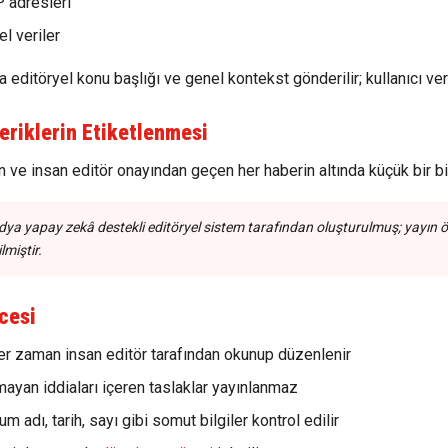
P adresleri
el veriler
a editöryel konu başlığı ve genel kontekst gönderilir; kullanıcı ver
çeriklerin Etiketlenmesi
en ve insan editör onayından geçen her haberin altında küçük bir bilg
ya yapay zekâ destekli editöryel sistem tarafından oluşturulmuş; yayın ö
lmiştir.
cesi
her zaman insan editör tarafından okunup düzenlenir
ayan iddiaları içeren taslaklar yayınlanmaz
um adı, tarih, sayı gibi somut bilgiler kontrol edilir