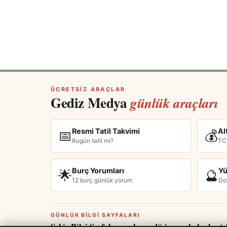
ÜCRETSIZ ARAÇLAR
Gediz Medya
günlük araçları
Resmi Tatil Takvimi
Al
📅
💰
Bugün tatil mi?
TC
Burç Yorumları
Yü
🌟
🔮
12 burç günlük yorum
Do
GÜNLÜK BILGI SAYFALARI
Şehir Bilgi Sayfaları — hava, döviz, son haberler t