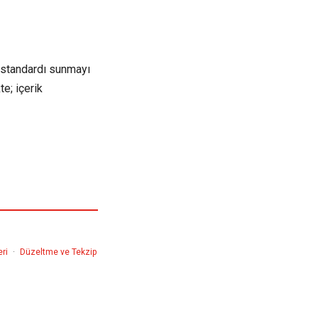
k standardı sunmayı
e; içerik
eri
·
Düzeltme ve Tekzip