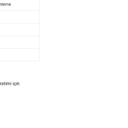
enleme
etimi için