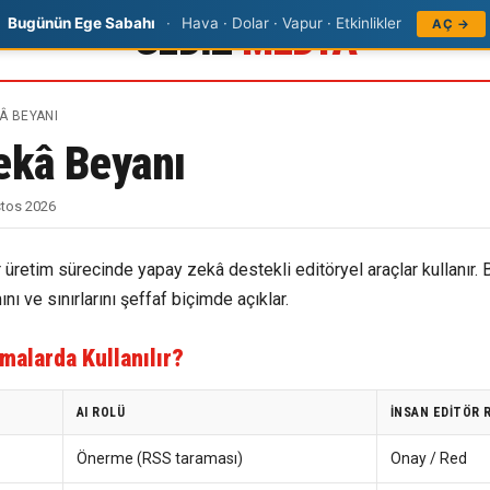
Bugünün Ege Sabahı
·
Hava · Dolar · Vapur · Etkinlikler
GEDIZ
MEDYA
AÇ →
Â BEYANI
ekâ Beyanı
stos 2026
retim sürecinde yapay zekâ destekli editöryel araçlar kullanır. 
nı ve sınırlarını şeffaf biçimde açıklar.
malarda Kullanılır?
AI ROLÜ
İNSAN EDITÖR 
Önerme (RSS taraması)
Onay / Red