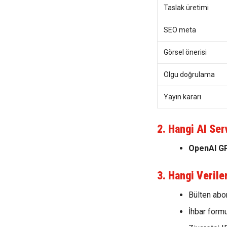
Taslak üretimi
SEO meta
Görsel önerisi
Olgu doğrulama
Yayın kararı
2. Hangi AI Serv
OpenAI GP
3. Hangi Verile
Bülten abon
İhbar formu