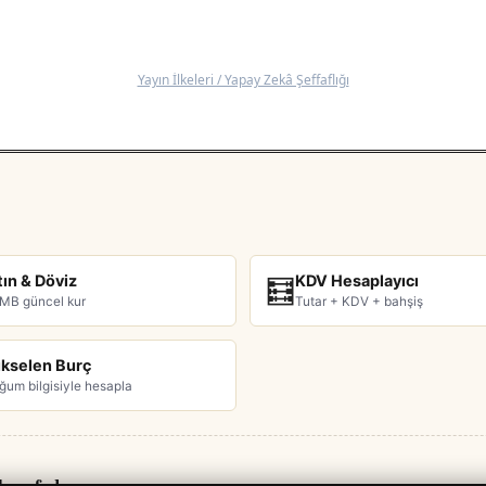
Yayın İlkeleri / Yapay Zekâ Şeffaflığı
tın & Döviz
KDV Hesaplayıcı
🧮
MB güncel kur
Tutar + KDV + bahşiş
kselen Burç
ğum bilgisiyle hesapla
ek sayfada