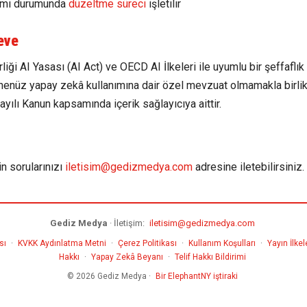
rimi durumunda
düzeltme süreci
işletilir
eve
liği AI Yasası (AI Act) ve OECD AI İlkeleri ile uyumlu bir şeffaflı
 henüz yapay zekâ kullanımına dair özel mevzuat olmamakla birlikt
ılı Kanun kapsamında içerik sağlayıcıya aittir.
in sorularınızı
iletisim@gedizmedya.com
adresine iletebilirsiniz.
Gediz Medya
· İletişim:
iletisim@gedizmedya.com
sı
·
KVKK Aydınlatma Metni
·
Çerez Politikası
·
Kullanım Koşulları
·
Yayın İlkel
Hakkı
·
Yapay Zekâ Beyanı
·
Telif Hakkı Bildirimi
© 2026 Gediz Medya ·
Bir ElephantNY iştiraki