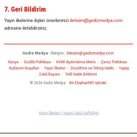
7. Geri Bildirim
Yayın ilkelerine ilişkin önerilerinizi
iletisim@gedizmedya.com
adresine iletebilirsiniz.
Gediz Medya
· İletişim:
iletisim@gedizmedya.com
Künye
·
Gizlilik Politikası
·
KVKK Aydınlatma Metni
·
Çerez Politikası
·
Kullanım Koşulları
·
Yayın İlkeleri
·
Düzeltme ve Tekzip Hakkı
·
Yapay
Zekâ Beyanı
·
Telif Hakkı Bildirimi
© 2026 Gediz Medya ·
Bir ElephantNY iştiraki
Yayın İlkeleri / Yapay Zekâ Şeffaflığı