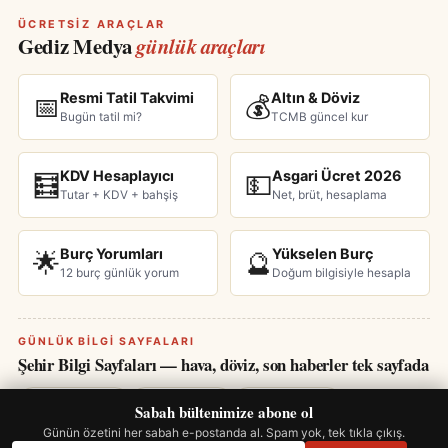
ÜCRETSIZ ARAÇLAR
Gediz Medya
günlük araçları
Resmi Tatil Takvimi
Altın & Döviz
📅
💰
Bugün tatil mi?
TCMB güncel kur
KDV Hesaplayıcı
Asgari Ücret 2026
🧮
💵
Tutar + KDV + bahşiş
Net, brüt, hesaplama
Burç Yorumları
Yükselen Burç
🌟
🔮
12 burç günlük yorum
Doğum bilgisiyle hesapla
GÜNLÜK BILGI SAYFALARI
Şehir Bilgi Sayfaları — hava, döviz, son haberler tek sayfada
Manisa Bugün
Aydın Bugün
Denizli Bugün
Sabah bültenimize abone ol
Muğla Bugün
Uşak Bugün
Kütahya Bugün
Günün özetini her sabah e-postanda al. Spam yok, tek tıkla çıkış.