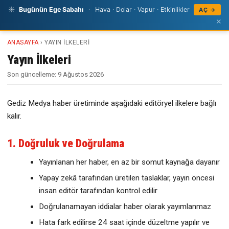
☀
Bugünün Ege Sabahı
·
Hava · Dolar · Vapur · Etkinlikler
AÇ →
GEDIZ
MEDYA
×
ANASAYFA
› YAYIN İLKELERI
Yayın İlkeleri
Son güncelleme: 9 Ağustos 2026
Gediz Medya haber üretiminde aşağıdaki editöryel ilkelere bağlı
kalır.
1. Doğruluk ve Doğrulama
Yayınlanan her haber, en az bir somut kaynağa dayanır
Yapay zekâ tarafından üretilen taslaklar, yayın öncesi
insan editör tarafından kontrol edilir
Doğrulanamayan iddialar haber olarak yayımlanmaz
Hata fark edilirse 24 saat içinde düzeltme yapılır ve