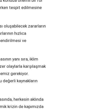
bu konuda önemli bir rol
 erken tespit edilmesine
 oluşabilecek zararların
rlarının hızlıca
endirilmesi ve
ının yanı sıra, iklim
zer olaylarla karşılaşmak
emiz gerekiyor.
bu değerli kaynakların
asında, herkesin aklında
nomik krizin de kapımızda