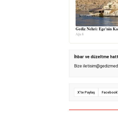
Gediz Nehri: Ege'nin Ka
Ağu 8
İhbar ve düzeltme hatt
Bize
iletisim@gedizme
X'te Paylaş
Facebook'