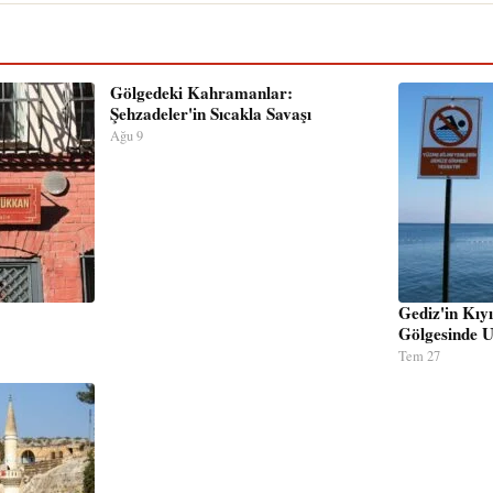
Gölgedeki Kahramanlar:
Şehzadeler'in Sıcakla Savaşı
Ağu 9
Gediz'in Kıyı
Gölgesinde U
Tem 27