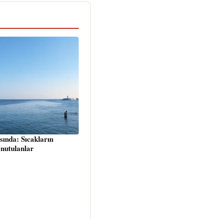
sında: Sıcakların
nutulanlar