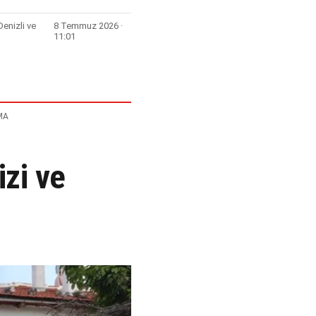
enizli ve
8 Temmuz 2026 ·
11:01
MA
izi ve