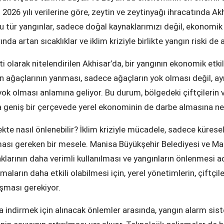
 2026 yılı verilerine göre, zeytin ve zeytinyağı ihracatında Akh
bu tür yangınlar, sadece doğal kaynaklarımızı değil, ekonomi
ında artan sıcaklıklar ve iklim kriziyle birlikte yangın riski de a
i olarak nitelendirilen Akhisar’da, bir yangının ekonomik etkil
in ağaçlarının yanması, sadece ağaçların yok olması değil, ay
yok olması anlamına geliyor. Bu durum, bölgedeki çiftçilerin ve
a geniş bir çerçevede yerel ekonominin de darbe almasına ne
ekte nasıl önlenebilir? İklim kriziyle mücadele, sadece küresel
ması gereken bir mesele. Manisa Büyükşehir Belediyesi ve M
klarının daha verimli kullanılması ve yangınların önlenmesi ad
aların daha etkili olabilmesi için, yerel yönetimlerin, çiftçile
lışması gerekiyor.
za indirmek için alınacak önlemler arasında, yangın alarm sis