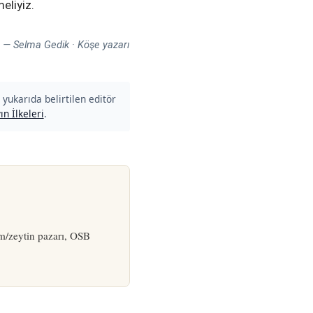
eliyiz.
— Selma Gedik · Köşe yazarı
 yukarıda belirtilen editör
ın İlkeleri
.
m/zeytin pazarı, OSB