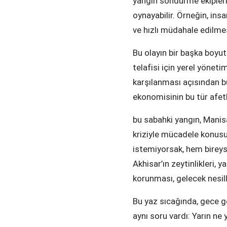
yangın söndürme ekiplerin
oynayabilir. Örneğin, insa
ve hızlı müdahale edilmes
Bu olayın bir başka boyu
telafisi için yerel yöneti
karşılanması açısından b
ekonomisinin bu tür afetl
bu sabahki yangın, Manisa
kriziyle mücadele konusu
istemiyorsak, hem birey
Akhisar’ın zeytinlikleri, 
korunması, gelecek nesill
Bu yaz sıcağında, gece ge
aynı soru vardı: Yarın ne