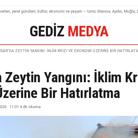
leri, yerel gündem, kültür, ekonomi ve yaşam — İzmir, Manisa, Aydın, Muğla, D
GEDIZ
MEDYA
ISAR’DA ZEYTIN YANGINI: İKLIM KRIZI VE EKONOMI ÜZERINE BIR HATIRLAT
 Zeytin Yangını: İklim Kr
zerine Bir Hatırlatma
26 · 11:01
·
4 dk okuma