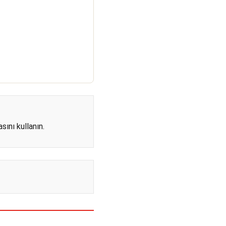
asını
kullanın.