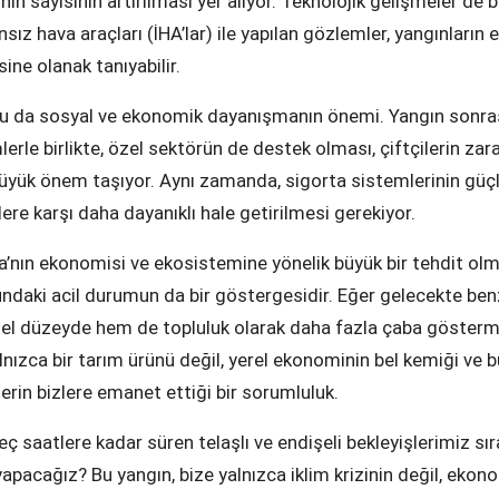
in sayısının artırılması yer alıyor. Teknolojik gelişmeler de 
nsız hava araçları (İHA’lar) ile yapılan gözlemler, yangınların
ine olanak tanıyabilir.
tu da sosyal ve ekonomik dayanışmanın önemi. Yangın sonrası
mlerle birlikte, özel sektörün de destek olması, çiftçilerin zara
üyük önem taşıyor. Aynı zamanda, sigorta sistemlerinin güçl
ere karşı daha dayanıklı hale getirilmesi gerekiyor.
’nın ekonomisi ve ekosistemine yönelik büyük bir tehdit olmas
ndaki acil durumun da bir göstergesidir. Eğer gelecekte ben
sel düzeyde hem de topluluk olarak daha fazla çaba gösterm
yalnızca bir tarım ürünü değil, yerel ekonominin bel kemiği ve 
erin bizlere emanet ettiği bir sorumluluk.
ç saatlere kadar süren telaşlı ve endişeli bekleyişlerimiz sır
 yapacağız? Bu yangın, bize yalnızca iklim krizinin değil, eko