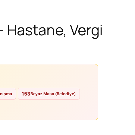
— Hastane, Vergi
153
anışma
Beyaz Masa (Belediye)