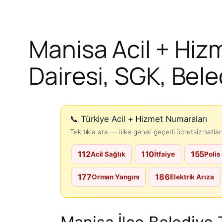
Manisa Acil + Hiz
Dairesi, SGK, Bele
📞 Türkiye Acil + Hizmet Numaraları
Tek tıkla ara — ülke geneli geçerli ücretsiz hatlar
112
110
155
Acil Sağlık
İtfaiye
Polis
177
186
Orman Yangını
Elektrik Arıza