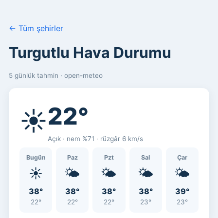
← Tüm şehirler
Turgutlu Hava Durumu
5 günlük tahmin · open-meteo
22°
☀️
Açık · nem %71 · rüzgâr 6 km/s
Bugün
Paz
Pzt
Sal
Çar
☀️
🌤️
🌤️
🌤️
🌤️
38°
38°
38°
38°
39°
22°
22°
22°
23°
23°