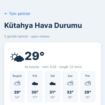
← Tüm şehirler
Kütahya Hava Durumu
5 günlük tahmin · open-meteo
29°
🌤️
Az bulutlu · nem %36 · rüzgâr 23 km/s
Bugün
Pzt
Sal
Çar
Per
⛅
☁️
☁️
⛅
⛅
29°
30°
31°
32°
29°
14°
17°
16°
16°
15°